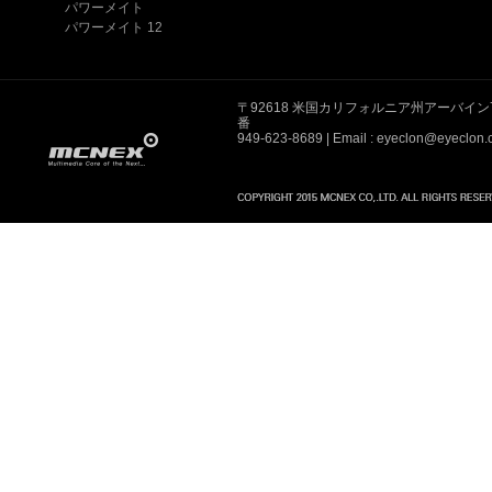
パワーメイト
パワーメイト 12
〒92618 米国カリフォルニア州アーバイン
番
949-623-8689
| Email : eyeclon@eyeclon