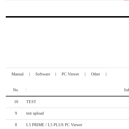
Manual
Software
PC Viewer
Other
No.
Sub
10
TEST
9
test upload
8
L5 PRIME / L5 PLUS PC Viewer