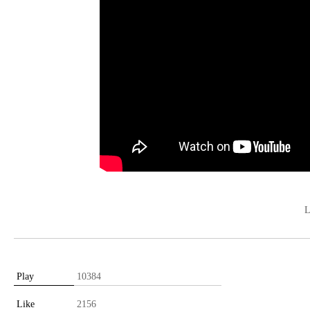
L
Play
10384
Like
2156